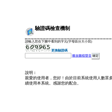
驗證碼檢查機制
請輸入您在下圖中看到的字元(字母區分大小寫)
更換驗證碼
播放圖檔聲音
說明︰
親愛的使用者，您好！由於目前系統使用人數眾
續使用本系統。感謝您的配合。