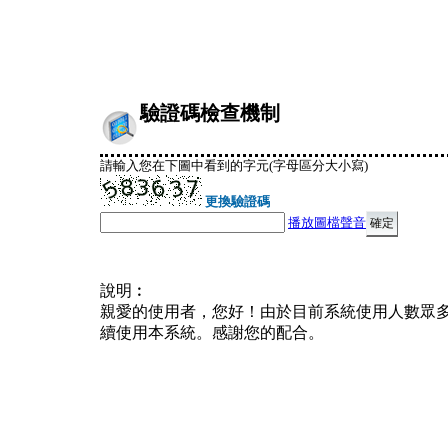
驗證碼檢查機制
請輸入您在下圖中看到的字元(字母區分大小寫)
更換驗證碼
播放圖檔聲音
說明︰
親愛的使用者，您好！由於目前系統使用人數眾
續使用本系統。感謝您的配合。