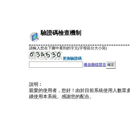
驗證碼檢查機制
請輸入您在下圖中看到的字元(字母區分大小寫)
更換驗證碼
播放圖檔聲音
說明︰
親愛的使用者，您好！由於目前系統使用人數眾
續使用本系統。感謝您的配合。