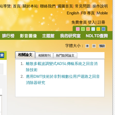
站導覽
|
首頁
|
關於本站
|
聯絡我們
|
國圖首頁
|
常見問題
|
操作說明
English
|
FB 專頁
|
Mobile
免費會員
登入
|
註冊
字體大小：
相關論文
相關期刊
熱門點閱論文
1.
離散多載波調變式ADSL傳輸系統之回音消
除技術
2.
應用DMT技術於非對稱數位用戶迴路之回音
消除器研究