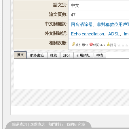
語文別:
中文
論文頁數:
47
中文關鍵詞:
回音消除器
、
非對稱數位用戶
外文關鍵詞:
Echo cancellation
、
ADSL
、
Im
相關次數:
被引用:0
點閱:477
評分:
推文
網路書籤
推薦
評分
引用網址
轉寄
簡易查詢
|
進階查詢
|
熱門排行
|
我的研究室