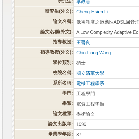
研究生:
李政憲
研究生(外文):
Cheng-Hsien Li
論文名稱:
低複雜度之適應性ADSL回音
論文名稱(外文):
A Low Complexity Adaptive Ech
指導教授:
王晉良
指導教授(外文):
Chin-Liang Wang
學位類別:
碩士
校院名稱:
國立清華大學
系所名稱:
電機工程學系
學門:
工程學門
學類:
電資工程學類
論文種類:
學術論文
論文出版年:
1999
畢業學年度:
87