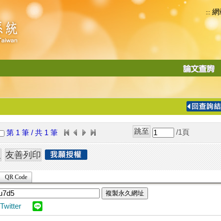
網
:::
功
能
切
換
導
覽
/1
頁
第 1 筆 / 共 1 筆
列
QR Code
複製永久網址
Twitter