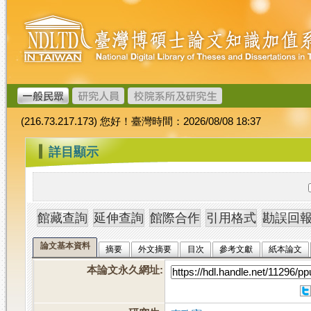
跳
臺
到
灣
主
博
要
碩
內
士
容
論
文
(216.73.217.173) 您好！臺灣時間：2026/08/08 18:37
加
值
:::
詳目顯示
系
統
論文基本資料
摘要
外文摘要
目次
參考文獻
紙本論文
本論文永久網址
: