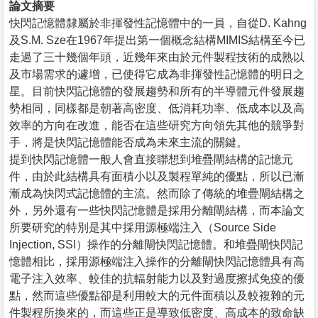
論文摘要
快閃記憶體隸屬於非揮發性記憶體中的一員，自從D. Kahng
及S.M. Sze在1967年提出第一個概念結構MIMIS結構至今已
走過了三十幾個年頭，近幾年來由於元件製程技術的成熟以
及市場需求的遽增，已使得它成為非揮發性記憶體的明日之
星。目前快閃記憶體的發展趨勢和所有的半導體元件發展趨
勢相同，同樣都是朝著高密度、低消耗功率、低成本以及高
效率的方向在改進，能否在這些研究方向領先其他的競爭對
手，將是快閃記憶體能否成為未來主流的關鍵。
提到快閃記憶體一般人會直接聯想到堆疊閘結構的記憶元
件，由於此結構具有面積小以及製程單純的優點，所以已漸
漸成為快閃式記憶體的主流。然而除了傳統的堆疊閘結構之
外，另外還有一些快閃記憶體是採用分離閘結構，而本論文
所要研究的特別是其中採用源極端注入（Source Side
Injection, SSI）操作的分離閘快閃記憶體。和堆疊閘快閃記
憶體相比，採用源極端注入操作的分離閘快閃記憶體具有高
電子注入效率、較佳的抗輻射能力以及對過度擦拭免疫的優
點，然而這些優點卻是利用較大的元件面積以及較複雜的元
件製程所換來的，而這些正是導致低密度、高成本的致命缺