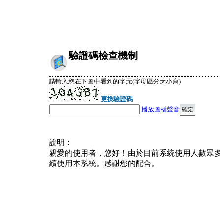
驗證碼檢查機制
請輸入您在下圖中看到的字元(字母區分大小寫)
更換驗證碼
播放圖檔聲音
說明︰
親愛的使用者，您好！由於目前系統使用人數眾
續使用本系統。感謝您的配合。