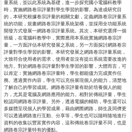
量系統，並以此系統為基礎，進一步探究國小電腦科教學
時，實施網路卷宗評量對學生學習的影響。為達成研究目
的，本研究根據卷宗評量的相關文獻，定義網路卷宗評量系
統的功能，規畫網路卷宗評量系統架構，並採用全功能系統
開發方式發展一網路卷宗評量系統。其次，本研究選擇一個
班級，在電腦科教學中，實際應用本系統實施網路卷宗評
量，一方面評估本研究發展之系統，另一方面探討網路卷宗
評量對學生學習的影響。本研究發展之網路卷宗評量系統，
大致符合使用者的需求，使用者並沒有提出系統需要改進的
地方。對於網路卷宗評量對學生學習的影響，大體而言，可
以肯定：實施網路卷宗評量時，學生都能儘力完成實作任
務。透過實作內容，學生可以充份展現個人的能力，清楚地
了解自己的學習成就。網路卷宗評量有助於培養個人的能
力，尤其是電腦及網路應用的能力。相對於傳統評量，學生
較認同網路卷宗評量。另外，透過電腦的輔助，學生還可以
多媒體呈現個人的學習成果，藉由網際網路，師生及同儕更
可以透過網路進行互動、分享等，學生也可以隨時隨地進行
資料的收集以豐富實作內容，這和傳統卷宗評量不同，也是
網路卷宗評量特有的優點。