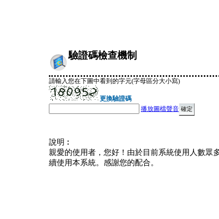
驗證碼檢查機制
請輸入您在下圖中看到的字元(字母區分大小寫)
更換驗證碼
播放圖檔聲音
說明︰
親愛的使用者，您好！由於目前系統使用人數眾
續使用本系統。感謝您的配合。