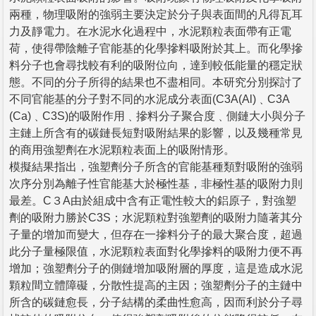
兩種，物理吸附的強弱主要決定於分子與表面間的凡得瓦耳
力及靜電力。在水泥水化過程中，水泥顆粒表面帶有正電
荷，使得帶陰離子官能基的化學摻料吸附於其上。而化學摻
料分子也會尋找較有利的吸附位向，達到較低能量的穩定狀
態。不同的分子所得的結果也不盡相同。本研究分別探討了
不同官能基的分子對不同的水泥成分表面(C3A(Al)﹑C3A
(Ca)﹑C3S)的吸附作用﹑摻料分子聚合度﹑側鏈大小與分子
主鏈上所含有的碳鏈長短對吸附結果的影響，以及幾種常見
的商用強塑劑在水泥顆粒表面上的吸附情形。
模擬結果指出，強塑劑分子所含的官能基種類對吸附的強弱
次序分別為離子性官能基大於極性基，非極性基的吸附力則
最差。C３A由於組成中含有正電性較大的鋁原子，對強塑
劑的吸附力勝於C3S；水泥顆粒對強塑劑的吸附力隨著其分
子量的增加而變大，但存在一摻料分子的最大聚合度，超過
此分子量極限值，水泥顆粒表面對化學摻料的吸附力便不再
增加；強塑劑分子的側鏈增加吸附層的厚度，這是造成水泥
顆粒間立體障礙，分散性提高的主因；強塑劑分子的主鏈中
所含的碳鏈愈長，分子結構的柔曲性愈高，因而利於分子尋