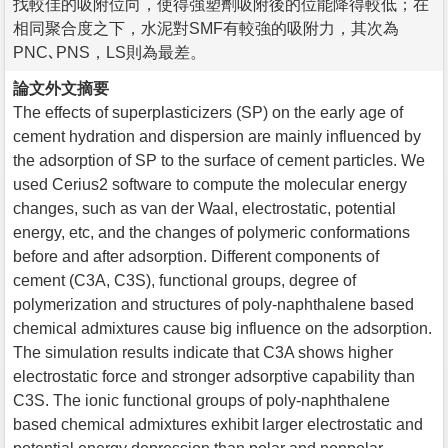
找較佳的吸附位向，使得強塑劑吸附後的位能降得較低；在
相同聚合度之下，水泥對SMF有較強的吸附力，其次為
PNC､PNS，LS則為最差。
論文外文摘要
The effects of superplasticizers (SP) on the early age of
cement hydration and dispersion are mainly influenced by
the adsorption of SP to the surface of cement particles. We
used Cerius2 software to compute the molecular energy
changes, such as van der Waal, electrostatic, potential
energy, etc, and the changes of polymeric conformations
before and after adsorption. Different components of
cement (C3A, C3S), functional groups, degree of
polymerization and structures of poly-naphthalene based
chemical admixtures cause big influence on the adsorption.
The simulation results indicate that C3A shows higher
electrostatic force and stronger adsorptive capability than
C3S. The ionic functional groups of poly-naphthalene
based chemical admixtures exhibit larger electrostatic and