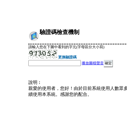
驗證碼檢查機制
請輸入您在下圖中看到的字元(字母區分大小寫)
更換驗證碼
播放圖檔聲音
說明︰
親愛的使用者，您好！由於目前系統使用人數眾
續使用本系統。感謝您的配合。