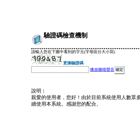
驗證碼檢查機制
請輸入您在下圖中看到的字元(字母區分大小寫)
更換驗證碼
播放圖檔聲音
說明︰
親愛的使用者，您好！由於目前系統使用人數眾
續使用本系統。感謝您的配合。