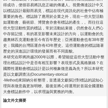
得成功，便很容易將訊息正確的傳遞人。視覺傳達設計中又
以標誌設計最顯而易見，標誌在現代資訊化的社會中佔有極
重要的角色。標誌除了應用於企業之外，現在一些大型活動
如運動會、藝術節、博覽會亦會有標誌的產生，。而往往這
些大型活動性質的標誌，常於活動結束後，仍然會在人們心
中存留記憶，有的甚至影響未來設計的方向，以運動會的先
趨奧林匹克運動會至今有百年歷史；亞洲運動會也有38年歷
史；我國的台灣區運亦有43年歷史。這些運動會的標誌隨著
歷史的演進設計環境的發展而有不同面貌。
本研究在即將跨越2000年以際，希望能從這些大型活動中整
理出標誌設計中是否有相互影響？表現形式及風格脈絡？在
國際性運動會標誌設計是以何種象徵意義為先？所以本研究
是以文獻調查法(Documentary-storical
-Method)來歸納分析整理，並透過文獻探討對標誌的認知心
理與表徵意義更加明暸。最後並將心得運用於首屆全國運動
大會標誌創作中，以求理論與實務的均衡。
論文外文摘要