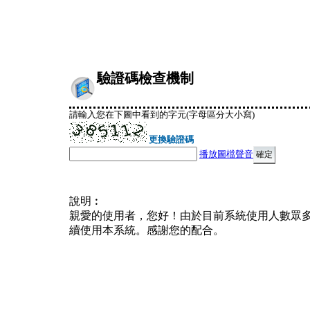
驗證碼檢查機制
請輸入您在下圖中看到的字元(字母區分大小寫)
更換驗證碼
播放圖檔聲音
說明︰
親愛的使用者，您好！由於目前系統使用人數眾
續使用本系統。感謝您的配合。