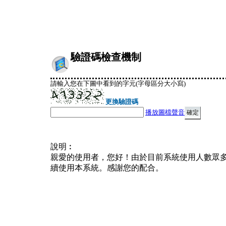
驗證碼檢查機制
請輸入您在下圖中看到的字元(字母區分大小寫)
更換驗證碼
播放圖檔聲音
說明︰
親愛的使用者，您好！由於目前系統使用人數眾
續使用本系統。感謝您的配合。