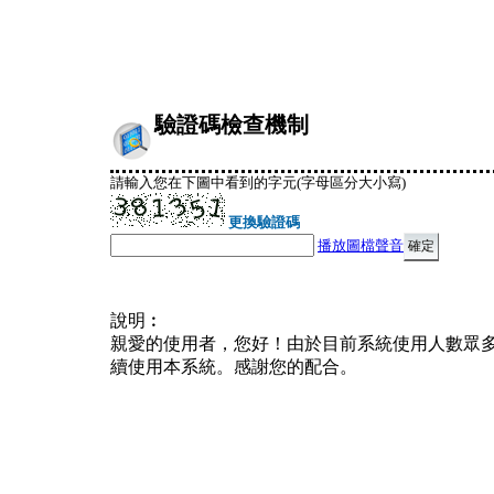
驗證碼檢查機制
請輸入您在下圖中看到的字元(字母區分大小寫)
更換驗證碼
播放圖檔聲音
說明︰
親愛的使用者，您好！由於目前系統使用人數眾
續使用本系統。感謝您的配合。