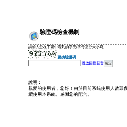
驗證碼檢查機制
請輸入您在下圖中看到的字元(字母區分大小寫)
更換驗證碼
播放圖檔聲音
說明︰
親愛的使用者，您好！由於目前系統使用人數眾
續使用本系統。感謝您的配合。