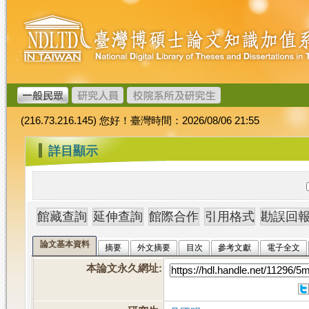
跳
臺
到
灣
主
博
要
碩
內
士
容
論
文
(216.73.216.145) 您好！臺灣時間：2026/08/06 21:55
加
值
:::
詳目顯示
系
統
論文基本資料
摘要
外文摘要
目次
參考文獻
電子全文
本論文永久網址
: