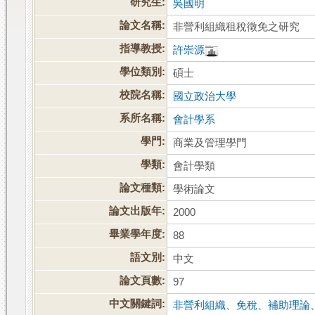
研究生:
吳國明
論文名稱:
非營利組織租稅徵免之研究
指導教授:
許崇源
學位類別:
碩士
校院名稱:
國立政治大學
系所名稱:
會計學系
學門:
商業及管理學門
學類:
會計學類
論文種類:
學術論文
論文出版年:
2000
畢業學年度:
88
語文別:
中文
論文頁數:
97
中文關鍵詞:
非營利組織
、
免稅
、
補助理論