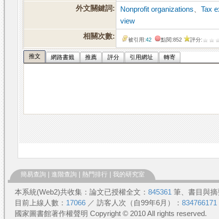
外文關鍵詞:
Nonprofit organizations
、
Tax 
view
相關次數:
被引用:
42
點閱:852
評分:
推文
網路書籤
推薦
評分
引用網址
轉寄
簡易查詢
|
進階查詢
|
熱門排行
|
我的研究室
本系統(Web2)共收集：論文已授權全文：
845361
筆、書目與摘
目前上線人數：
17066
／ 訪客人次（自99年6月）：
834766171
國家圖書館著作權聲明 Copyright © 2010 All rights reserved.