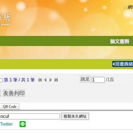
網
:::
功
能
切
換
導
覽
/1
頁
第 1 筆 / 共 1 筆
列
QR Code
複製永久網址
Twitter