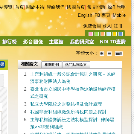
站導覽
|
首頁
|
關於本站
|
聯絡我們
|
國圖首頁
|
常見問題
|
操作說明
English
|
FB 專頁
|
Mobile
免費會員
登入
|
註冊
字體大小：
相關論文
相關期刊
熱門點閱論文
1.
非營利組織一般公認會計原則之研究－以經
濟事務財團法人為例
2.
臺北市市立國民中學學校游泳池設施經營模
式之研究
3.
私立大學院校之財務結構及會計處理
4.
我國非營利組織徵免所得稅問題之探討
5.
主導私權證券訴訟之法制模型探討─律師驅
策v.s非營利組織