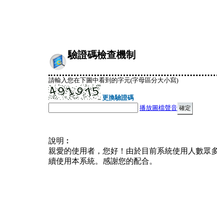
驗證碼檢查機制
請輸入您在下圖中看到的字元(字母區分大小寫)
更換驗證碼
播放圖檔聲音
說明︰
親愛的使用者，您好！由於目前系統使用人數眾
續使用本系統。感謝您的配合。