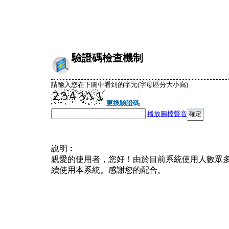
驗證碼檢查機制
請輸入您在下圖中看到的字元(字母區分大小寫)
更換驗證碼
播放圖檔聲音
說明︰
親愛的使用者，您好！由於目前系統使用人數眾
續使用本系統。感謝您的配合。