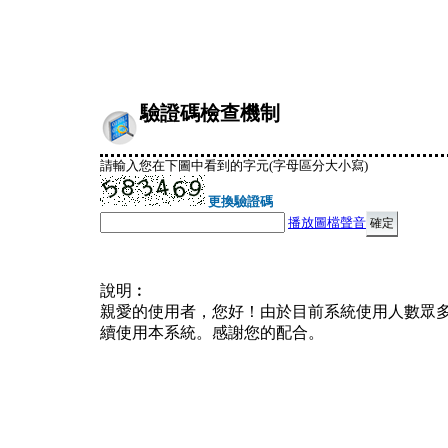
驗證碼檢查機制
請輸入您在下圖中看到的字元(字母區分大小寫)
更換驗證碼
播放圖檔聲音
說明︰
親愛的使用者，您好！由於目前系統使用人數眾
續使用本系統。感謝您的配合。