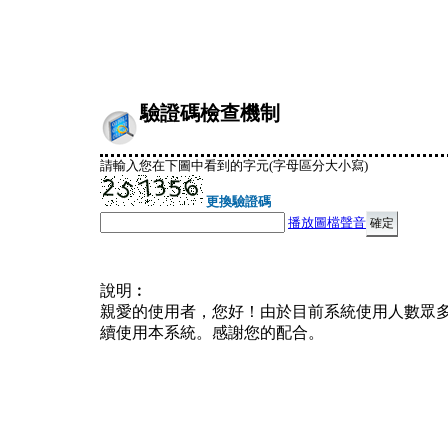
驗證碼檢查機制
請輸入您在下圖中看到的字元(字母區分大小寫)
更換驗證碼
播放圖檔聲音
說明︰
親愛的使用者，您好！由於目前系統使用人數眾
續使用本系統。感謝您的配合。