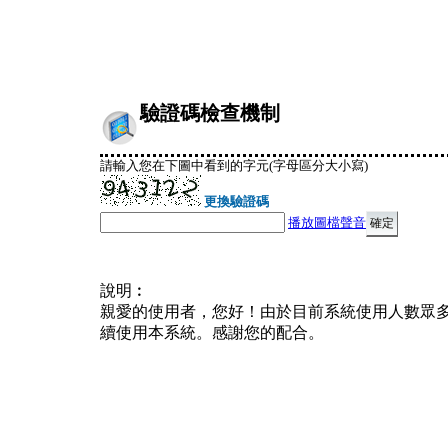
驗證碼檢查機制
請輸入您在下圖中看到的字元(字母區分大小寫)
更換驗證碼
播放圖檔聲音
說明︰
親愛的使用者，您好！由於目前系統使用人數眾
續使用本系統。感謝您的配合。