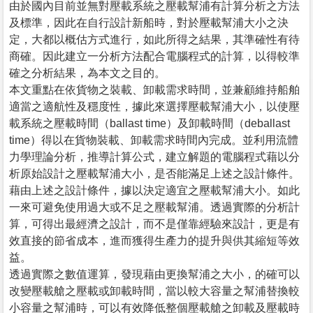
由於國內目前並無對壓載系統之壓載幫浦有計算分析之方法
及標準，因此在自行設計新船時，對於壓載幫浦大小之決
定，大都以概估方式進行，如此所得之結果，其準確性有待
商確。因此建立一分析方法配合電腦程式的計算，以得較準
確之分析結果，為本文之目的。
本文重點在依貨物之裝載、卸載需求時間，並兼顧維持船舶
適當之適航性及穩度性，據此來選擇壓載幫浦大小，以使壓
載系統之壓載時間（ballast time）及卸載時間（deballast
time）得以在貨物裝載、卸載需求時間內完成。並利用流體
力學理論分析，推導計算公式，建立解題的電腦程式藉以分
析原始設計之壓載幫浦大小，是否能滿足上述之設計條件。
藉由上述之設計條件，據以決定適宜之壓載幫浦大小。如此
一來可避免使用過大或不足之壓載幫浦。透過實際的分析計
算，可得出最經濟之設計，而不是僅靠經驗來設計，更是有
效直接的節省成本，進而獲得生產力的提升與供其縮短等效
益。
透過實際之數值運算，發現藉由更換幫浦之大小，的確可以
改變壓載艙之壓載或卸載時間，當以較大容量之幫浦替換較
小容量之幫浦時，可以有效降低整個壓載艙之卸載及壓載時