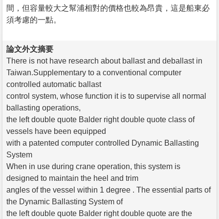
間，但容量較大之幫浦相對的價格也較為昂貴，這是船東必
須考慮的一點。
論文外文摘要
There is not have research about ballast and deballast in
Taiwan.Supplementary to a conventional computer
controlled automatic ballast
control system, whose function it is to supervise all normal
ballasting operations,
the left double quote Balder right double quote class of
vessels have been equipped
with a patented computer controlled Dynamic Ballasting
System
When in use during crane operation, this system is
designed to maintain the heel and trim
angles of the vessel within 1 degree . The essential parts of
the Dynamic Ballasting System of
the left double quote Balder right double quote are the