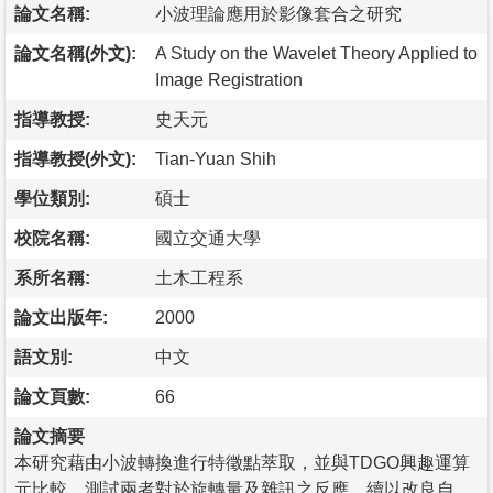
論文名稱:
小波理論應用於影像套合之研究
論文名稱(外文):
A Study on the Wavelet Theory Applied to
Image Registration
指導教授:
史天元
指導教授(外文):
Tian-Yuan Shih
學位類別:
碩士
校院名稱:
國立交通大學
系所名稱:
土木工程系
論文出版年:
2000
語文別:
中文
論文頁數:
66
論文摘要
本研究藉由小波轉換進行特徵點萃取，並與TDGO興趣運算
元比較，測試兩者對於旋轉量及雜訊之反應。續以改良自