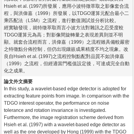
Hsieh et al. (1997)所發展，應用小波特徵萃取之影像套合流
程，與洪偉嘉（1999）所發展，以TDGO運算元配合最小二
乘匹配法（LSM）之流程，進行數值測試並分析比較。
經實驗發現，就特徵萃取而言小波方法對雜訊之忍受度較
TDGO運算元為高；對影像間旋轉量之表現差異則並不明
顯。就套合流程而言，洪偉嘉（1999）之流程雖具備較嚴密
之特徵點分佈控制，但仍出現鑲嵌成果精度不均之現象。改
良自Hsieh et al. (1997)之流程控制點配對品質不如洪偉嘉
（1999）之流程，但經適當門檻值設定後，可達成完全自動
化之成果。
論文外文摘要
In this study, a wavelet-based edge detector is adopted for
extracting feature points from image. In comparison with the
TDGO interest operator, the performance on noise
tolerance and rotation invariance is investigated.
Furthermore, the image registration scheme derived from
Hsieh et al. (1997) with a wavelet-based edge detector as
well as the one developed by Hong (1999) with the TDGO