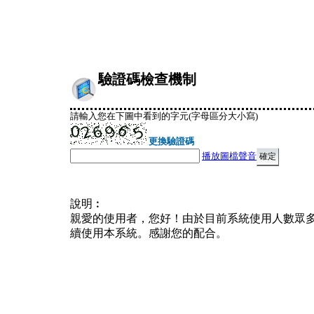
驗證碼檢查機制
請輸入您在下圖中看到的字元(字母區分大小寫)
更換驗證碼
播放圖檔聲音
說明︰
親愛的使用者，您好！由於目前系統使用人數眾
續使用本系統。感謝您的配合。