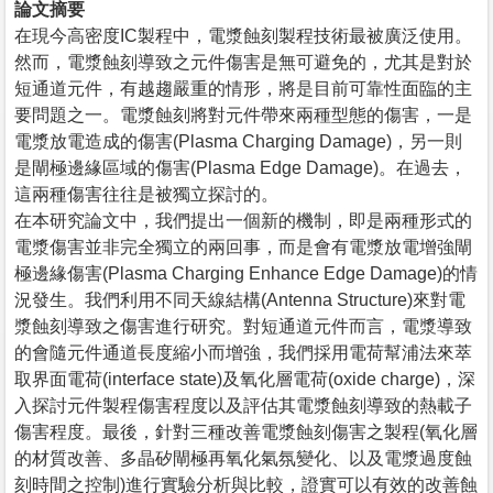
論文摘要
在現今高密度IC製程中，電漿蝕刻製程技術最被廣泛使用。
然而，電漿蝕刻導致之元件傷害是無可避免的，尤其是對於
短通道元件，有越趨嚴重的情形，將是目前可靠性面臨的主
要問題之一。電漿蝕刻將對元件帶來兩種型態的傷害，一是
電漿放電造成的傷害(Plasma Charging Damage)，另一則
是閘極邊緣區域的傷害(Plasma Edge Damage)。在過去，
這兩種傷害往往是被獨立探討的。
在本研究論文中，我們提出一個新的機制，即是兩種形式的
電漿傷害並非完全獨立的兩回事，而是會有電漿放電增強閘
極邊緣傷害(Plasma Charging Enhance Edge Damage)的情
況發生。我們利用不同天線結構(Antenna Structure)來對電
漿蝕刻導致之傷害進行研究。對短通道元件而言，電漿導致
的會隨元件通道長度縮小而增強，我們採用電荷幫浦法來萃
取界面電荷(interface state)及氧化層電荷(oxide charge)，深
入探討元件製程傷害程度以及評估其電漿蝕刻導致的熱載子
傷害程度。最後，針對三種改善電漿蝕刻傷害之製程(氧化層
的材質改善、多晶矽閘極再氧化氣氛變化、以及電漿過度蝕
刻時間之控制)進行實驗分析與比較，證實可以有效的改善蝕