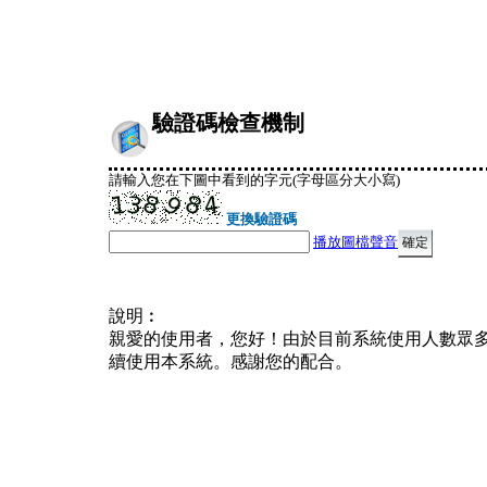
驗證碼檢查機制
請輸入您在下圖中看到的字元(字母區分大小寫)
更換驗證碼
播放圖檔聲音
說明︰
親愛的使用者，您好！由於目前系統使用人數眾
續使用本系統。感謝您的配合。