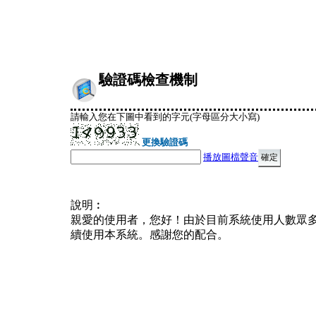
驗證碼檢查機制
請輸入您在下圖中看到的字元(字母區分大小寫)
更換驗證碼
播放圖檔聲音
說明︰
親愛的使用者，您好！由於目前系統使用人數眾
續使用本系統。感謝您的配合。