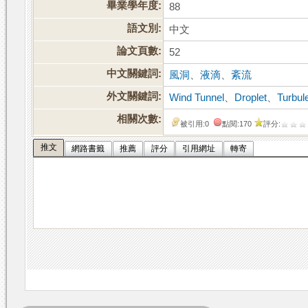
畢業學年度:
88
語文別:
中文
論文頁數:
52
中文關鍵詞:
風洞
、
液滴
、
紊流
外文關鍵詞:
Wind Tunnel
、
Droplet
、
Turbul
相關次數:
被引用:0
點閱:170
評分:
推文
網路書籤
推薦
評分
引用網址
轉寄