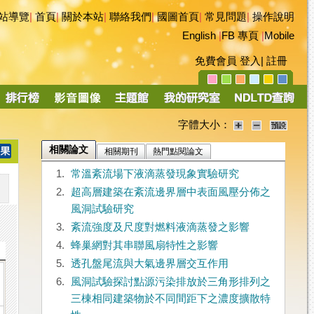
站導覽
|
首頁
|
關於本站
|
聯絡我們
|
國圖首頁
|
常見問題
|
操作說明
English
|
FB 專頁
|
Mobile
免費會員
登入
|
註冊
字體大小：
相關論文
相關期刊
熱門點閱論文
1.
常溫紊流場下液滴蒸發現象實驗研究
2.
超高層建築在紊流邊界層中表面風壓分佈之
風洞試驗研究
3.
紊流強度及尺度對燃料液滴蒸發之影響
4.
蜂巢網對其串聯風扇特性之影響
5.
透孔盤尾流與大氣邊界層交互作用
6.
風洞試驗探討點源污染排放於三角形排列之
三棟相同建築物於不同間距下之濃度擴散特