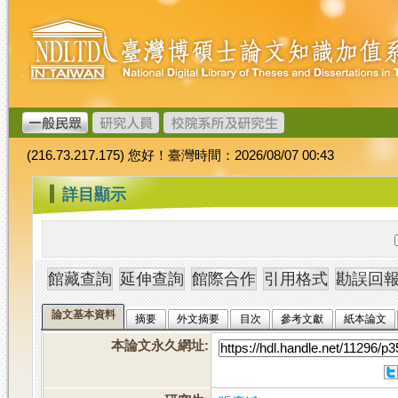
跳
臺
到
灣
主
博
要
碩
內
士
容
論
文
(216.73.217.175) 您好！臺灣時間：2026/08/07 00:43
加
值
:::
詳目顯示
系
統
論文基本資料
摘要
外文摘要
目次
參考文獻
紙本論文
本論文永久網址
: