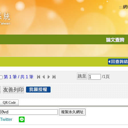
網
:::
功
能
切
換
導
覽
/1
頁
第 1 筆 / 共 1 筆
列
QR Code
複製永久網址
Twitter