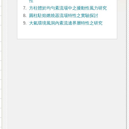
性
7.
方柱體於均勻紊流場中之擾動性風力研究
8.
圓柱駐焰燃燒器流場特性之實驗探討
9.
大氣環境風洞內紊流邊界層特性之研究