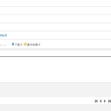
ence
下載:0
書目收藏:0