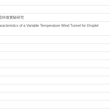
流特徵實驗研究
racteristics of a Variable Temperature Wind Tunnel for Droplet