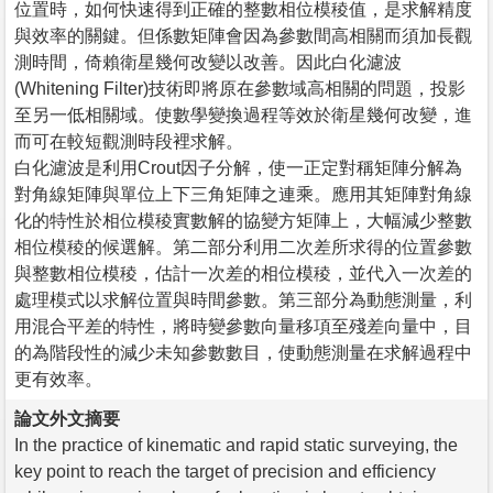
位置時，如何快速得到正確的整數相位模稜值，是求解精度
與效率的關鍵。但係數矩陣會因為參數間高相關而須加長觀
測時間，倚賴衛星幾何改變以改善。因此白化濾波
(Whitening Filter)技術即將原在參數域高相關的問題，投影
至另一低相關域。使數學變換過程等效於衛星幾何改變，進
而可在較短觀測時段裡求解。
白化濾波是利用Crout因子分解，使一正定對稱矩陣分解為
對角線矩陣與單位上下三角矩陣之連乘。應用其矩陣對角線
化的特性於相位模稜實數解的協變方矩陣上，大幅減少整數
相位模稜的候選解。第二部分利用二次差所求得的位置參數
與整數相位模稜，估計一次差的相位模稜，並代入一次差的
處理模式以求解位置與時間參數。第三部分為動態測量，利
用混合平差的特性，將時變參數向量移項至殘差向量中，目
的為階段性的減少未知參數數目，使動態測量在求解過程中
更有效率。
論文外文摘要
In the practice of kinematic and rapid static surveying, the
key point to reach the target of precision and efficiency