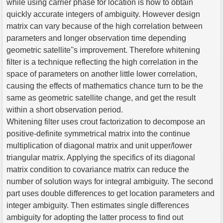
while using carrier phase for location is how to obtain
quickly accurate integers of ambiguity. However design
matrix can vary because of the high correlation between
parameters and longer observation time depending
geometric satellite''s improvement. Therefore whitening
filter is a technique reflecting the high correlation in the
space of parameters on another little lower correlation,
causing the effects of mathematics chance turn to be the
same as geometric satellite change, and get the result
within a short observation period.
Whitening filter uses crout factorization to decompose an
positive-definite symmetrical matrix into the continue
multiplication of diagonal matrix and unit upper/lower
triangular matrix. Applying the specifics of its diagonal
matrix condition to covariance matrix can reduce the
number of solution ways for integral ambiguity. The second
part uses double differences to get location parameters and
integer ambiguity. Then estimates single differences
ambiguity for adopting the latter process to find out