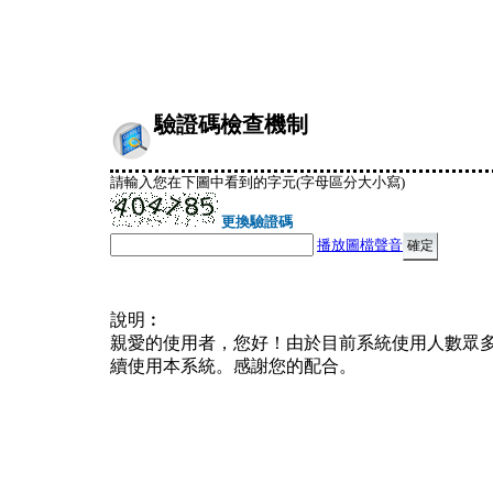
驗證碼檢查機制
請輸入您在下圖中看到的字元(字母區分大小寫)
更換驗證碼
播放圖檔聲音
說明︰
親愛的使用者，您好！由於目前系統使用人數眾
續使用本系統。感謝您的配合。