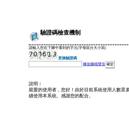
驗證碼檢查機制
請輸入您在下圖中看到的字元(字母區分大小寫)
更換驗證碼
播放圖檔聲音
說明︰
親愛的使用者，您好！由於目前系統使用人數眾
續使用本系統。感謝您的配合。