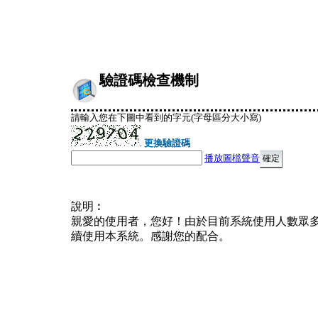
驗證碼檢查機制
請輸入您在下圖中看到的字元(字母區分大小寫)
更換驗證碼
播放圖檔聲音
說明︰
親愛的使用者，您好！由於目前系統使用人數眾
續使用本系統。感謝您的配合。