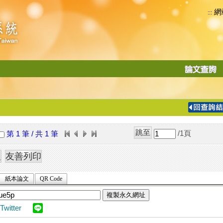
網
:::
功
能
切
換
導
覽
/1
頁
第 1 筆 / 共 1 筆
列
紙本論文
QR Code
複製永久網址
Twitter