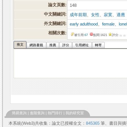
論文頁數:
148
中文關鍵詞:
成年前期
、
女性
、
寂寞
、
適應
外文關鍵詞:
early adulthood
、
female
、
lone
相關次數:
被引用:
67
點閱:1621
評分:
推文
網路書籤
推薦
評分
引用網址
轉寄
簡易查詢
|
進階查詢
|
熱門排行
|
我的研究室
本系統(Web3)共收集：論文已授權全文：
845365
筆、書目與摘