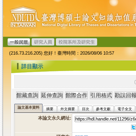
跳
臺
到
灣
主
博
要
碩
內
士
容
論
文
(216.73.216.205) 您好！臺灣時間：2026/08/06 10:57
加
值
:::
詳目顯示
系
統
論文基本資料
摘要
外文摘要
目次
參考文獻
電子全文
本論文永久網址
: