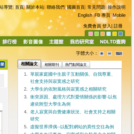
站導覽
|
首頁
|
關於本站
|
聯絡我們
|
國圖首頁
|
常見問題
|
操作說明
English
|
FB 專頁
|
Mobile
免費會員
登入
|
註冊
字體大小：
相關論文
相關期刊
熱門點閱論文
1.
單親家庭國中生親子互動關係、自我尊重、
社會支持與寂寞感之研究
2.
大學生的依附風格與寂寞感之相關研究
3.
衝突原因、處理方式對愛情關係的影響-以焦
慮依附型大學生為例
4.
老人寂寞與自覺健康狀況、社會支持之相關
研究
5.
虛擬世界擇偶--以配對網站的異性交往為例