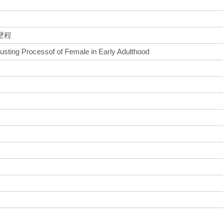
歷程
usting Processof of Female in Early Adulthood