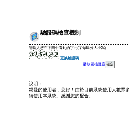
驗證碼檢查機制
請輸入您在下圖中看到的字元(字母區分大小寫)
更換驗證碼
播放圖檔聲音
說明︰
親愛的使用者，您好！由於目前系統使用人數眾
續使用本系統。感謝您的配合。