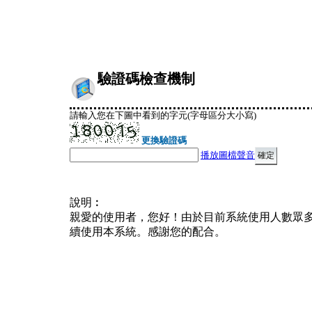
驗證碼檢查機制
請輸入您在下圖中看到的字元(字母區分大小寫)
更換驗證碼
播放圖檔聲音
說明︰
親愛的使用者，您好！由於目前系統使用人數眾
續使用本系統。感謝您的配合。