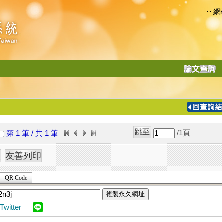
網
:::
功
能
切
換
導
覽
/1
頁
第 1 筆 / 共 1 筆
列
QR Code
複製永久網址
Twitter