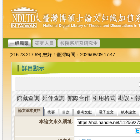
跳
臺
到
灣
主
博
要
碩
內
士
容
論
文
(216.73.217.69) 您好！臺灣時間：2026/08/09 17:47
加
值
:::
詳目顯示
系
統
論文基本資料
摘要
目次
參考文獻
電子全文
紙本論文
本論文永久網址
: