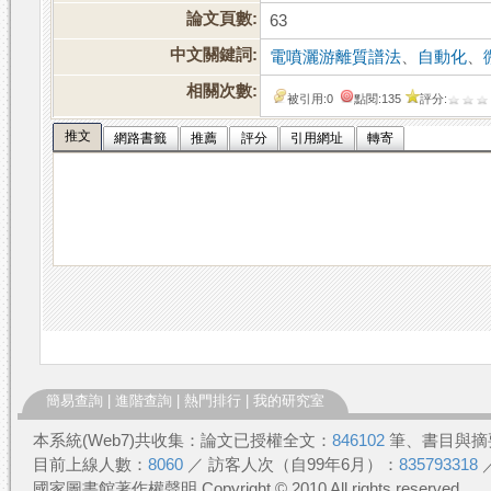
論文頁數:
63
中文關鍵詞:
電噴灑游離質譜法
、
自動化
、
相關次數:
被引用:0
點閱:135
評分:
推文
網路書籤
推薦
評分
引用網址
轉寄
簡易查詢
|
進階查詢
|
熱門排行
|
我的研究室
本系統(Web7)共收集：論文已授權全文：
846102
筆、書目與摘
目前上線人數：
8060
／ 訪客人次（自99年6月）：
835793318
國家圖書館著作權聲明 Copyright © 2010 All rights reserved.