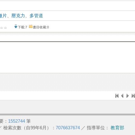
微片
、
壓克力
、
多管道
下載:7
書目收藏:0
要：
1552744
筆
／ 檢索次數（自99年6月）：
7076637674
／ 指導單位：
教育部