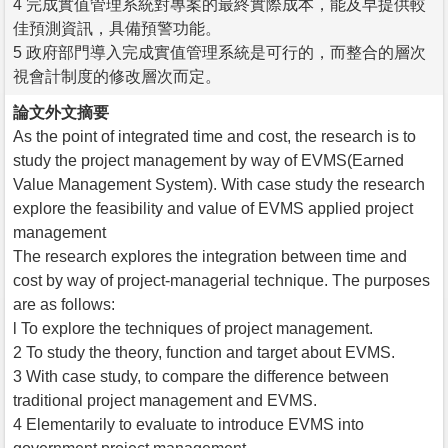
4 完成實值管理系統對專案的最終實際成本，能及早提供較
佳預測資訊，具備預警功能。
5 政府部門導入完成實值管理系統是可行的，而整合的層次
視會計制度的修改層次而定。
論文外文摘要
As the point of integrated time and cost, the research is to
study the project management by way of EVMS(Earned
Value Management System). With case study the research
explore the feasibility and value of EVMS applied project
management
The research explores the integration between time and
cost by way of project-managerial technique. The purposes
are as follows:
l To explore the techniques of project management.
2 To study the theory, function and target about EVMS.
3 With case study, to compare the difference between
traditional project management and EVMS.
4 Elementarily to evaluate to introduce EVMS into