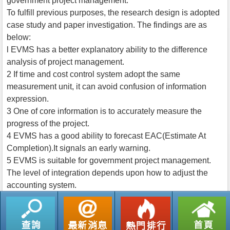
government project management.
To fulfill previous purposes, the research design is adopted
case study and paper investigation. The findings are as
below:
l EVMS has a better explanatory ability to the difference
analysis of project management.
2 If time and cost control system adopt the same
measurement unit, it can avoid confusion of information
expression.
3 One of core information is to accurately measure the
progress of the project.
4 EVMS has a good ability to forecast EAC(Estimate At
Completion).It signals an early warning.
5 EVMS is suitable for government project management.
The level of integration depends upon how to adjust the
accounting system.
返回列表