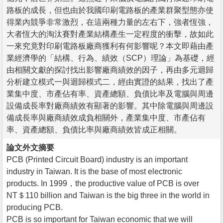
路板的成長，但也由於我國印刷電路板的產業群聚型態亦使
得業內競爭非常激烈，在這兩種力量的左右下，強者恆強，
大者恆大的淘汰賽對產業結構產生一定程度的衝擊，故如此
一來究竟對印刷電路板廠商獲利有何影響呢？本文即藉由產
業經濟學的「結構、行為、績效（SCP）理論」為基礎，經
由相關文獻的探討找出影響廠商績效的因子，再由多元迴歸
分析建立模式一與迴歸模式二，經由實證的結果，找出了產
業集中度、市產佔有率、資產總額、負債比率及電腦與周邊
設備成長率對廠商績效有顯著的影響。其中除電腦與周邊設
備成長率與廠商績效成負相關外，產業集中度、市產佔有
率、資產總額、負債比率與廠商績效皆成正相關。
論文外文摘要
PCB (Printed Circuit Board) industry is an important
industry in Taiwan. It is the base of most electronic
products. In 1999，the productive value of PCB is over
NT＄110 billion and Taiwan is the big three in the world in
producing PCB.
PCB is so important for Taiwan economic that we will