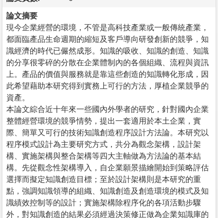
論文摘要
現今企業經營的環境，不管是高科技產業或一般傳統產業，
都面臨產品生命週期的縮短及客戶導向研發創新的競爭，知
識經濟的時代已儼然成形。知識的吸收、知識的創造、知識
的分享很零碎的分散在企業體制內的各個組織、流程與資訊
上。產品的價值與服務就是靠這些創造的知識轉化形成，因
此希望藉助本研究得到實務上可行的方法，厚植企業競爭的
資產。
本論文綜合近十年來一些國內外學者的研究，針對國內企業
整體經營環境的競爭情勢，提出一套適用於本土企業，實
際、簡單又可行的技術知識創造程序設計方法論。本研究以
程序模式設計為主要研究方式，共分為觀念架構，設計架
構、實施架構與整合架構等四大主軸做為方法論的基本結
構。先從觀念性架構導入，自企業願景描繪開始到策略評估
選擇而擬定知識創造目標；至於設計架構則是本研究的重
點，強調知識領導的組織、知識創造及創造環境的模式及知
識績效控制等的設計；實施架構除程序化的各項活動步驟
外，對知識創造的結果必須經過決策修正做為企業知識庫的