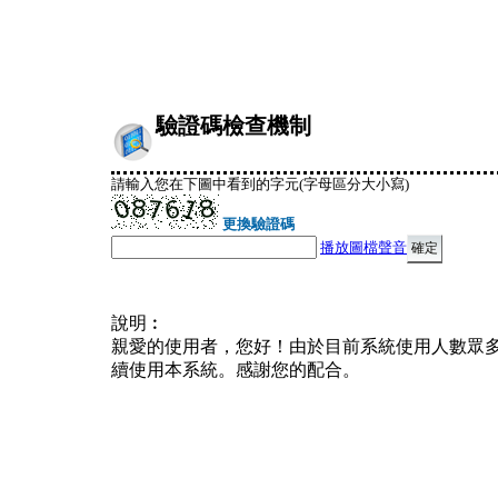
驗證碼檢查機制
請輸入您在下圖中看到的字元(字母區分大小寫)
更換驗證碼
播放圖檔聲音
說明︰
親愛的使用者，您好！由於目前系統使用人數眾
續使用本系統。感謝您的配合。