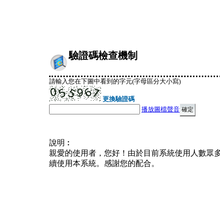
驗證碼檢查機制
請輸入您在下圖中看到的字元(字母區分大小寫)
更換驗證碼
播放圖檔聲音
說明︰
親愛的使用者，您好！由於目前系統使用人數眾
續使用本系統。感謝您的配合。