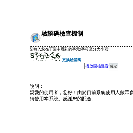
驗證碼檢查機制
請輸入您在下圖中看到的字元(字母區分大小寫)
更換驗證碼
播放圖檔聲音
說明︰
親愛的使用者，您好！由於目前系統使用人數眾
續使用本系統。感謝您的配合。