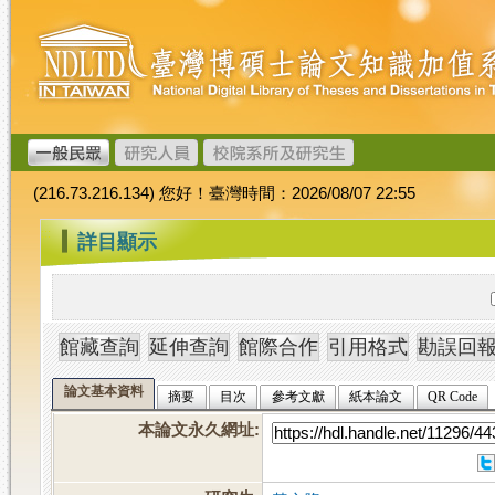
跳
臺
到
灣
主
博
要
碩
內
士
容
論
文
(216.73.216.134) 您好！臺灣時間：2026/08/07 22:55
加
值
:::
詳目顯示
系
統
論文基本資料
摘要
目次
參考文獻
紙本論文
QR Code
本論文永久網址
: