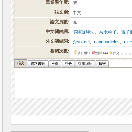
畢業學年度:
88
語文別:
中文
論文頁數:
96
中文關鍵詞:
溶膠凝膠法
、
奈米粒子
、
電子
外文關鍵詞:
介sol-gel
、
nanoparticles
、
ele
相關次數:
被引用:0
點閱:144
評分:
推文
網路書籤
推薦
評分
引用網址
轉寄