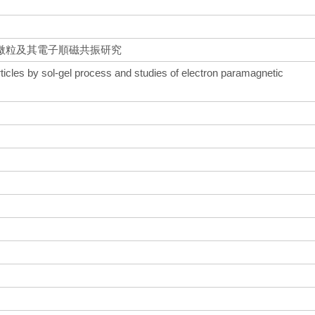
微粒及其電子順磁共振研究
rticles by sol-gel process and studies of electron paramagnetic