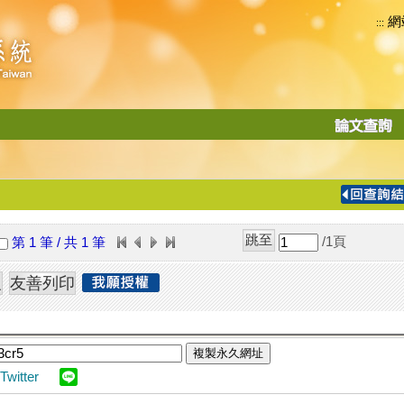
網
:::
功
能
切
換
導
覽
/1
頁
第 1 筆 / 共 1 筆
列
複製永久網址
Twitter