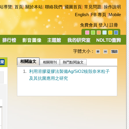
站導覽
|
首頁
|
關於本站
|
聯絡我們
|
國圖首頁
|
常見問題
|
操作說明
English
|
FB 專頁
|
Mobile
免費會員
登入
|
註冊
字體大小：
相關論文
相關期刊
熱門點閱論文
1.
利用溶膠凝膠法製備Ag/SiO2核殼奈米粒子
及其抗菌應用之研究