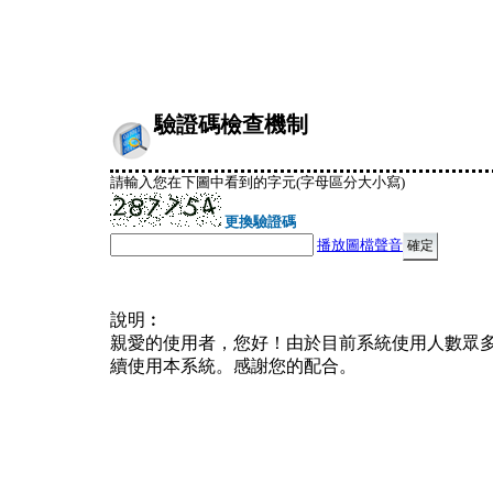
驗證碼檢查機制
請輸入您在下圖中看到的字元(字母區分大小寫)
更換驗證碼
播放圖檔聲音
說明︰
親愛的使用者，您好！由於目前系統使用人數眾
續使用本系統。感謝您的配合。