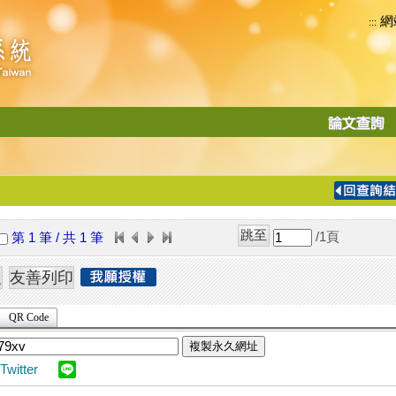
網
:::
功
能
切
換
導
覽
/1
頁
第 1 筆 / 共 1 筆
列
QR Code
複製永久網址
Twitter