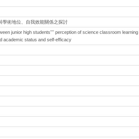
與學術地位、自我效能關係之探討
tween junior high students'''' perception of science classroom learning
d academic status and self-efficacy