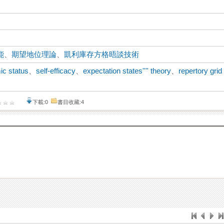
能
、
期望地位理論
、
凱利庫存方格晤談技術
c status
、
self-efficacy
、
expectation states'''' theory
、
repertory grid
下載:0
書目收藏:4