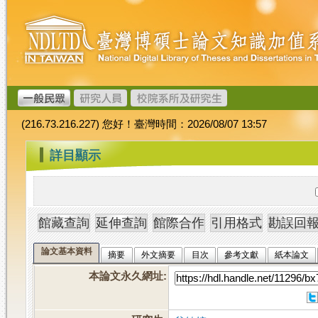
跳
臺
到
灣
主
博
要
碩
內
士
容
論
文
(216.73.216.227) 您好！臺灣時間：2026/08/07 13:57
加
值
:::
詳目顯示
系
統
論文基本資料
摘要
外文摘要
目次
參考文獻
紙本論文
本論文永久網址
: