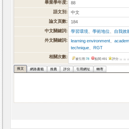
畢業學年度:
88
語文別:
中文
論文頁數:
184
中文關鍵詞:
學習環境
、
學術地位
、
自我效
外文關鍵詞:
learning environment
、
academi
technique
、
RGT
相關次數:
被引用:
78
點閱:491
評分:
推文
網路書籤
推薦
評分
引用網址
轉寄