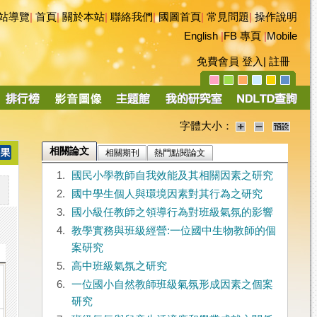
站導覽
|
首頁
|
關於本站
|
聯絡我們
|
國圖首頁
|
常見問題
|
操作說明
English
|
FB 專頁
|
Mobile
免費會員
登入
|
註冊
字體大小：
相關論文
相關期刊
熱門點閱論文
1.
國民小學教師自我效能及其相關因素之研究
2.
國中學生個人與環境因素對其行為之研究
3.
國小級任教師之領導行為對班級氣氛的影響
4.
教學實務與班級經營:一位國中生物教師的個
案研究
5.
高中班級氣氛之研究
6.
一位國小自然教師班級氣氛形成因素之個案
研究