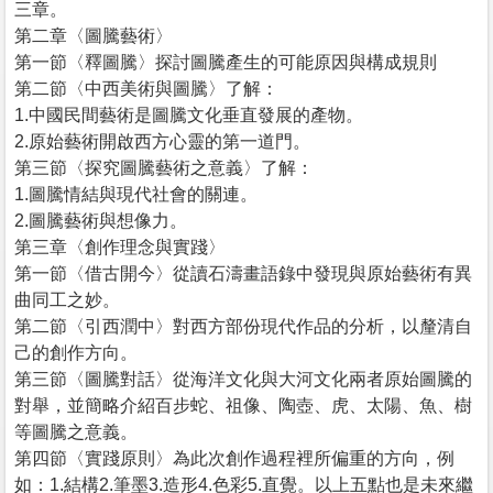
三章。
第二章〈圖騰藝術〉
第一節〈釋圖騰〉探討圖騰產生的可能原因與構成規則
第二節〈中西美術與圖騰〉了解：
1.中國民間藝術是圖騰文化垂直發展的產物。
2.原始藝術開啟西方心靈的第一道門。
第三節〈探究圖騰藝術之意義〉了解：
1.圖騰情結與現代社會的關連。
2.圖騰藝術與想像力。
第三章〈創作理念與實踐〉
第一節〈借古開今〉從讀石濤畫語錄中發現與原始藝術有異
曲同工之妙。
第二節〈引西潤中〉對西方部份現代作品的分析，以釐清自
己的創作方向。
第三節〈圖騰對話〉從海洋文化與大河文化兩者原始圖騰的
對舉，並簡略介紹百步蛇、祖像、陶壺、虎、太陽、魚、樹
等圖騰之意義。
第四節〈實踐原則〉為此次創作過程裡所偏重的方向，例
如：1.結構2.筆墨3.造形4.色彩5.直覺。以上五點也是未來繼