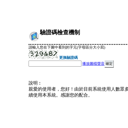
驗證碼檢查機制
請輸入您在下圖中看到的字元(字母區分大小寫)
更換驗證碼
播放圖檔聲音
說明︰
親愛的使用者，您好！由於目前系統使用人數眾
續使用本系統。感謝您的配合。