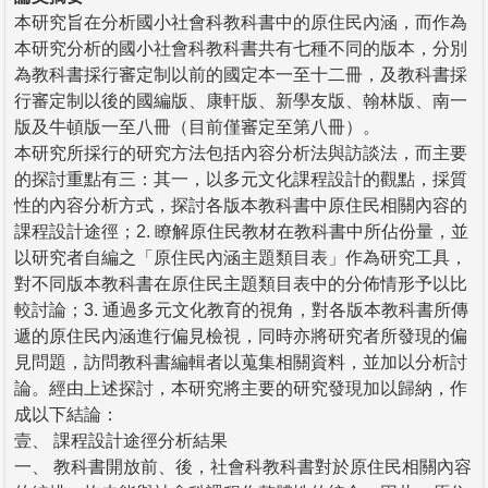
本研究旨在分析國小社會科教科書中的原住民內涵，而作為
本研究分析的國小社會科教科書共有七種不同的版本，分別
為教科書採行審定制以前的國定本一至十二冊，及教科書採
行審定制以後的國編版、康軒版、新學友版、翰林版、南一
版及牛頓版一至八冊（目前僅審定至第八冊）。
本研究所採行的研究方法包括內容分析法與訪談法，而主要
的探討重點有三：其一，以多元文化課程設計的觀點，採質
性的內容分析方式，探討各版本教科書中原住民相關內容的
課程設計途徑；2. 瞭解原住民教材在教科書中所佔份量，並
以研究者自編之「原住民內涵主題類目表」作為研究工具，
對不同版本教科書在原住民主題類目表中的分佈情形予以比
較討論；3. 通過多元文化教育的視角，對各版本教科書所傳
遞的原住民內涵進行偏見檢視，同時亦將研究者所發現的偏
見問題，訪問教科書編輯者以蒐集相關資料，並加以分析討
論。經由上述探討，本研究將主要的研究發現加以歸納，作
成以下結論：
壹、 課程設計途徑分析結果
一、 教科書開放前、後，社會科教科書對於原住民相關內容