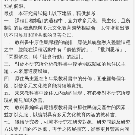
知的侷限。
最後，本研究嘗試提出以下建議，藉供參考：
一、 課程目標制訂的過程中，宜力求多元化、民主化，且所
制訂的目標應能與多元文化教育趨勢相結合，以俾培養出能
與不同族群和諧共處的良善公民。
二、 教科書中原住民課程的編排，應使其統整融入整體課程
之中，並能在課程活動中有「價值探討」、「批判思考」、
「問題解決」與「社會行動」的設計。
三、 對於本研究所分析教科書中較薄弱或闕如的原住民主
題，未來應適度增加。
四、 原住民主題在各年級教科書中的分佈，宜兼顧每個年
段，以使多元文化教育能持續地實施。
五、 未來教科書中原住民內涵的呈現，有必要對本研究所發
現的偏見加以改善。
六、 教科書編輯者應體察教科書中原住民偏見產生的因素，
並加以克服，以編製具有多元文化教育內涵的教科書。
七、 後續研究者，可就本研究在研究對象、研究問題及研究
方法等方面的不足處，再予之拓展擴充，從事更具豐富內涵