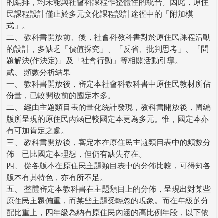
的編排，均未能與社會科課程作整體性的統合。因此，原住
民課程設計僅止於多元文化課程設計途徑中的「附加模
式」。
二、 教科書開放前、後，社會科教科書對於原住民課程活動
的設計，多缺乏「價值探究」、「反省、批判思考」、「問
題解決(作決定)」及「社會行動」等相關活動引導。
貳、 頻數分析結果
一、 教科書開放後，審定本社會科教科書中原住民教材所佔
份量，已較開放前的國定本多。
二、 經由主題類目表的量化統計發現，教科書開放後，國編
版所呈現的原住民內涵已較國定本更為多元。惟，國定本亦
有可加肯定之處。
三、 教科書開放後，審定本在原住民主題類目表中的頻數分
佈，已比國定本理想，但仍有缺失存在。
四、 從各版本在原住民主題類目表中的分佈比較，可得知各
版本有其特色，亦有所不足。
五、 整體審定本教科書在主題類目上的分佈，呈現出對某些
原住民主題偏重，而某些主題受輕忽的現象。而在年級的分
配比重上，四年級為納有原住民內涵的高比例年段，以下依