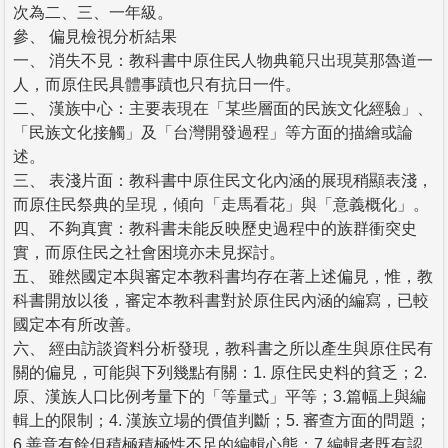
次為二、三、一年級。
參、 偏見檢視分析結果
一、 消失不見：教科書中原住民人物典範只出現莫那魯道一
人，而原住民具體事蹟也只有抗日一件。
二、 漢族中心：主要表現在「某些層面的民族文化經驗」、
「民族文化接觸」及「台灣開發過程」等方面的描繪或論
述。
三、 表淺片面：教科書中原住民文化內涵的展現稍顯表淺，
而原住民祭典的呈現，傾向「走馬看花」與「意義概化」。
四、 不夠真實：教科書未能反映歷史過程中的族群衝突史
實，而原住民之社會困境亦未見探討。
五、 雖然國定本與審定本教科書均存在著上述偏見，惟，教
科書開放以後，審定本教科書對於原住民內涵的編寫，已較
國定本有所改善。
六、 經由訪談資料分析發現，教科書之所以產生與原住民有
關的偏見，可能與下列幾點有關：1. 原住民史料的貧乏；2.
原、漢族人口比例考量下的「等量式」平等；3.篇幅上與編
輯上的限制；4. 漢族立場的價值判斷；5. 審查方面的問題；
6.善意有餘但積極積極性不足的編輯心態；7.編輯者既有認