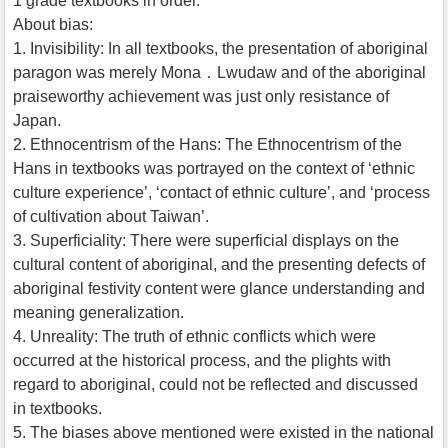
1 grade textbooks in order.
About bias:
1. Invisibility: In all textbooks, the presentation of aboriginal
paragon was merely Mona．Lwudaw and of the aboriginal
praiseworthy achievement was just only resistance of
Japan.
2. Ethnocentrism of the Hans: The Ethnocentrism of the
Hans in textbooks was portrayed on the context of ‘ethnic
culture experience’, ‘contact of ethnic culture’, and ‘process
of cultivation about Taiwan’.
3. Superficiality: There were superficial displays on the
cultural content of aboriginal, and the presenting defects of
aboriginal festivity content were glance understanding and
meaning generalization.
4. Unreality: The truth of ethnic conflicts which were
occurred at the historical process, and the plights with
regard to aboriginal, could not be reflected and discussed
in textbooks.
5. The biases above mentioned were existed in the national