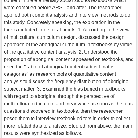
content in the elementary social studies textbooks which
were compiled before ARST and after. The researcher
applied both content analysis and interview methods to do
this study. Concretely speaking, the exploration in the
thesis included three focal points: 1. According to the view
of multicultural curriculum design, discussed the design
approach of the aboriginal curriculum in textbooks by virtue
of the qualitative content analysis; 2. Understood the
proportion of aboriginal content appeared on textbooks, and
used the “Table of aboriginal content subject matter
categories” as research tools of quantitative content
analysis to discuss the frequency distribution of aboriginal
subject matter; 3. Examined the bias buried in textbooks
with regard to aboriginal through the perspective of
multicultural education, and meanwhile as soon as the bias
questions discovered in textbooks, then the researcher
posed them to interview textbook editors in order to collect
more related data to analyze. Studied from above, the main
results were synthesized as follows.