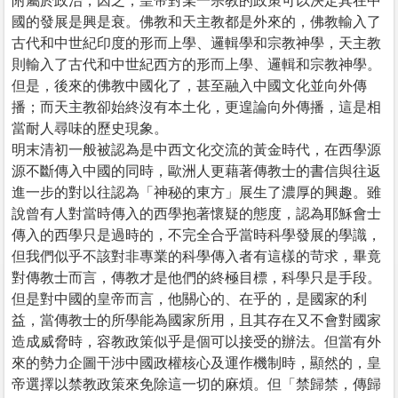
附屬於政治，因之，皇帝對某一宗教的政策可以決定其在中
國的發展是興是衰。佛教和天主教都是外來的，佛教輸入了
古代和中世紀印度的形而上學、邏輯學和宗教神學，天主教
則輸入了古代和中世紀西方的形而上學、邏輯和宗教神學。
但是，後來的佛教中國化了，甚至融入中國文化並向外傳
播；而天主教卻始終沒有本土化，更遑論向外傳播，這是相
當耐人尋味的歷史現象。
明末清初一般被認為是中西文化交流的黃金時代，在西學源
源不斷傳入中國的同時，歐洲人更藉著傳教士的書信與往返
進一步的對以往認為「神秘的東方」展生了濃厚的興趣。雖
說曾有人對當時傳入的西學抱著懷疑的態度，認為耶穌會士
傳入的西學只是過時的，不完全合乎當時科學發展的學識，
但我們似乎不該對非專業的科學傳入者有這樣的苛求，畢竟
對傳教士而言，傳教才是他們的終極目標，科學只是手段。
但是對中國的皇帝而言，他關心的、在乎的，是國家的利
益，當傳教士的所學能為國家所用，且其存在又不會對國家
造成威脅時，容教政策似乎是個可以接受的辦法。但當有外
來的勢力企圖干涉中國政權核心及運作機制時，顯然的，皇
帝選擇以禁教政策來免除這一切的麻煩。但「禁歸禁，傳歸