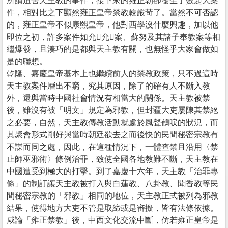
所謂迫害天主教的事件，接下來的雍正朝卻發生了數起大案
件，相對比之下顯然雍正皇帝禁教較嚴苛了。當然不可否認
的，雍正皇帝不似康熙皇帝，他對西學沒什麼興趣，加以他
即位之初，許多案件如允允案、蘇努及其諸子奉教案等相
繼爆發，且湊巧的是都與天主教有關，也無怪乎大家會做如
是的聯想。
乾隆、嘉慶皇帝基本上也繼續前人的禁教政策，只不過這時
天主教案件層出不窮，究其原因，除了的確有人不斷入教
外，還與當時中國社會情況有相當大的關係。天主教被禁
後，雖沒有被「明文」規定為邪教，但封疆大吏屢陳其禁絕
之必要，自然，天主教傳教活動就處於風聲鶴唳的狀況，而
其聚會形式剛好與當時朝廷欲去之而後快的民間秘密宗教有
不謀而同之處，因此，在這種情況下，一體查禁且沿用〈禁
止師巫邪術〉條例治罪，致使全國各地教難不斷，天主教在
中國遭受到極大的打擊。到了嘉慶十六年，天主教「治罪專
條」的制訂讓天主教被打入與白蓮教、八卦教、聞香教等民
間秘密宗教的「邪教」相同的地位，天主教正式被列為邪教
結果，使得地方大吏不管是取締或是審擬，皆有法條依據。
咸論「雍正禁教」後，中西文化交流中斷，仿若雍正皇帝是