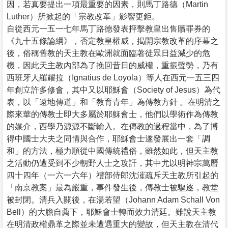
因，若真要提出一項最重要的因素，則馬丁路德（Martin
Luther）所掀起的「宗教改革」影響更鉅。
自從西元一五一七年馬丁路德發表抨擊教皇出售贖罪券的
《九十五條論綱》，否定教皇權威，揭開宗教改革的序幕之
後，俗稱舊教的天主教在歐洲就面臨著徒眾日益減少的危
機，因此天主教內部為了挽回昔日的威權，重振聲勢，乃有
西班牙人羅耀拉（Ignatius de Loyola）等人在西元一五三四
年創立許多修會，其中又以耶穌會（Society of Jesus）為代
表，以「遠地傳道」和「教育青年」為傳教方針 。在明清之
際來華的傳教士即大多屬於耶穌會士，他們以學術作為傳教
的媒介，西學乃源源不斷輸入。在傳教的過程當中，為了博
得中國士大夫之同情與合作，耶穌會士遂發展出一套「調
和」的方法，極力順從中國傳統禮俗，雖然如此，但天主教
之活動仍遭受到不少朝野人士之攻訐，其中尤以明神宗萬曆
四十四年（一六一六年）禮部侍郎沈漼疏斥天主教所引起的
「南京教案」最為嚴重，事件發生後，傳教士被驅逐，教堂
被封閉。清兵入關後，在湯若望（Johann Adam Schall Von
Bell）的大膽自薦下，耶穌會士轉而效力清廷。雖說天主教
在明清政權鼎革之際並未遭遇重大的變故，但天主教在清代