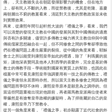
傳」，天主教雖失去在朝廷發揮影響力的機會，但在地方
上，卻有民人不斷的入教，而從禁教後，尤其是乾隆、嘉慶
兩朝層出不窮的教案看來，清廷對天主教的禁教政策並未收
到實際效果。
再來，從康熙年間引起軒然大波的「禮儀之爭」看來，我們
可以清楚的發現天主教在中國的發展與其對中國傳統的適應
與否有許多關連，儘管許多傳教士極力將天主教信仰與中國
傳統儒家思想融合在一起，但不同修會之間的爭奪卻導致他
們在禮儀問題上產生嚴重的裂痕。從中國的角度來看，耶穌
會士之所以能受到康熙皇帝如此的禮遇，除了「利瑪竇的規
矩」讓他深表贊同及他本人對西學的喜愛外，完全是基於傳
教士的傳教手段－學術能對國家有實質上的幫助，也因此在
檔案中常可看見康熙皇帝強調要用有一技之長的傳教士，禮
儀之爭後領永居票時亦然。所以當天主教各修會之間因為禮
儀問題而爭辯不休時，康熙皇帝原本是願意為之調停的。但
當這些問題重複出現於他跟前，再者羅馬教皇派兩位使者來
華儼然是有搶奪皇帝政權的嫌疑時，為了捍衛屬於自己的皇
權，康熙皇帝乃下禁教令。
從另一個角度來看，「禮儀之爭」初步顯露了近代社會的外