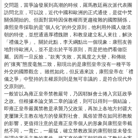
交問題，當爭論發展到高潮的時候，羅馬教廷兩次派代表團
訪問北京，可以說，近代中國和歐洲的正式通使，是從中梵
關係開始的。但面對當時因保教權而更趨複雜的國際關係，
康熙皇帝採取的是"個人化"的外交原則，他利用外國人做清
朝的特使，並想通過厚禮餽贈，和教皇建立私人來往，解決
「禮儀之爭」。關於此點，李天綱點出一個現象：康熙友善
地對待歐洲人，並不是出於平等原則，而是把他們看做臣
屬。因而一旦反臉，"款夷"失敗，其風度之大變，和傳統
的"攘夷"態度毫無二致，顯現出的是康熙皇帝沒有一種平等
外交的國際觀念 。雖然如此，但反過來說，康熙皇帝在「禮
儀之爭」中堅持的主權原則則是無可非議的，是符合現代外
交原則的。
一般皆以為雍正皇帝禁教嚴苛，乃因耶穌會士捲入宮廷政爭
之故。但根據本論文第二章的論述，則可以得到一個結論，
即雍正皇帝嚴厲禁教是承襲乃父政策，再加上各地方封疆大
吏屢陳天主教在地方的發展對社會、風俗皆潛在如同邪教般
的影響，更值得注意的是雍正皇帝個人的形象與康熙皇帝截
然不同，一寬仁，一嚴猛，確立禁教政策的康熙朝並未發生