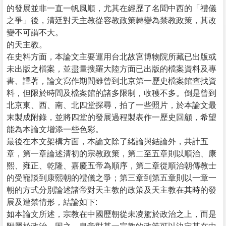
的發展並非一直一帆風順，尤其在經歷了名聞中西的「禮儀
之爭」後，清廷對天主教從容教政策轉變為禁教政策，其改
變不可謂不大。
的天主教。
在史料方面，本論文主要運用台北故宮博物院所藏已出版或
未出版之檔案，並盡量搜羅大陸方面已出版的檔案資料及專
書、譯著，論文寫作期間雖曾到北京第一歷史檔案館查找資
料，但限於時間及檔案館的諸多限制，收穫不多。倒是曾到
北京東、西、南、北四堂探尋，拍了一些照片，於本論文最
末製成附錄，並將四堂的發展過程製表作一歷史回顧，希望
能為本論文增添一些色彩。
最後在本文架構方面，本論文除了緒論與結論外，共計五
章，第一章論述清初的宗教政策，第二至五章則以順治、康
熙、雍正、乾隆、嘉慶五帝為順序，第二章從順治朝傳教士
的受寵談到康熙朝的禮儀之爭；第三章到第五章則以一章一
朝的方式分別論述諸帝對天主教的政策及天主教在其時的發
展及遭禁情形，結論如下:
如本論文所述，宗教在中國歷朝從未凌駕於政治之上，而是